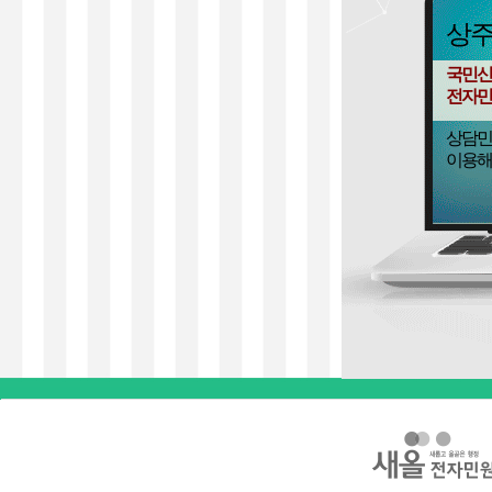
상
국민신
전자민
상담민
이용해