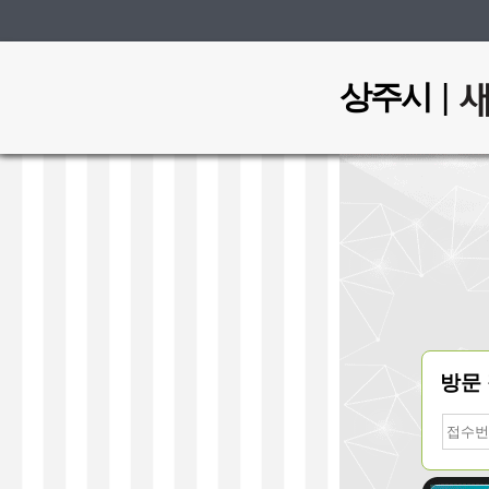
|
상주시
방문
접
수
번
호